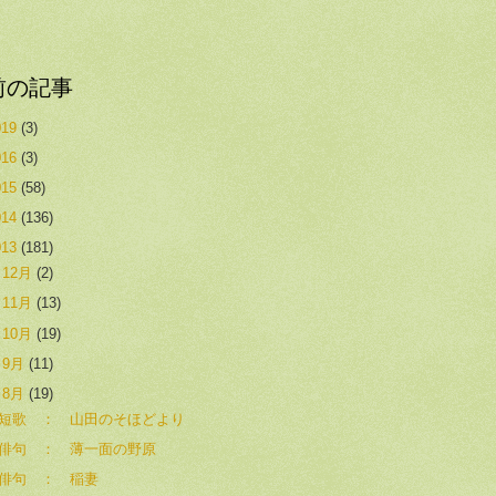
前の記事
019
(3)
016
(3)
015
(58)
014
(136)
013
(181)
►
12月
(2)
►
11月
(13)
►
10月
(19)
►
9月
(11)
▼
8月
(19)
短歌 ： 山田のそほどより
俳句 ： 薄一面の野原
俳句 ： 稲妻