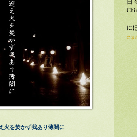
日
Chi
に
にほ
え火を焚かず我あり薄闇に