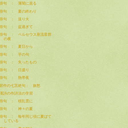
俳句 ： 薄闇に居る
俳句 ： 夏の終わり
俳句 ： 送り火
俳句 ： 盆過ぎて
俳句 ： ペルセウス座流星群
の夜
俳句 ： 夏日から
俳句 ： 芋の句
俳句 ： 失ったもの
俳句 ： 日盛り
俳句 ： 熱帯夜
習作の七言絶句： 旅愁
漢詩の作詩法の学習
俳句 ： 積乱雲に
俳句 ： 神々の夏
俳句 ： 毎年同じ頃に夏ばて
している