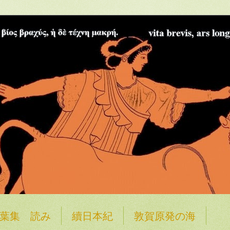
葉集 読み
續日本紀
敦賀原発の海