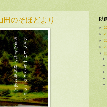
山田のそほどより
以
►
2
►
2
►
2
►
2
▼
2