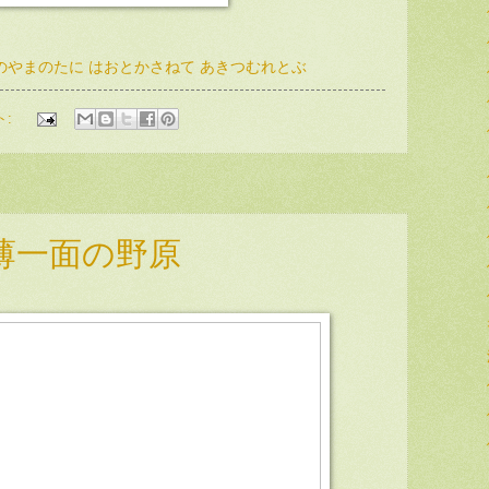
のやまのたに はおとかさねて あきつむれとぶ
ト:
薄一面の野原