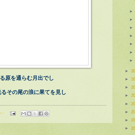
►
2
光る原を通らむ月出でし
►
2
►
2
光るその尾の浪に果てを見し
►
2
►
2
►
2
ト:
►
2
►
2