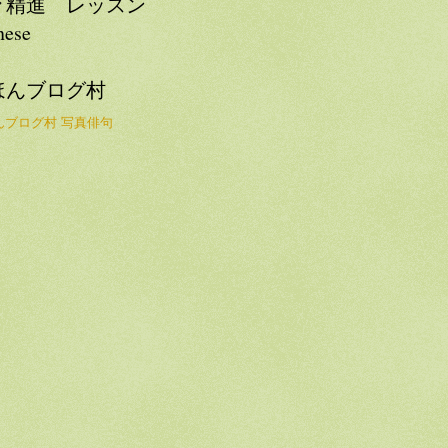
々精進 レッスン
nese
ほんブログ村
んブログ村 写真俳句