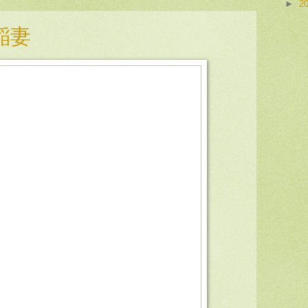
►
2
稲妻