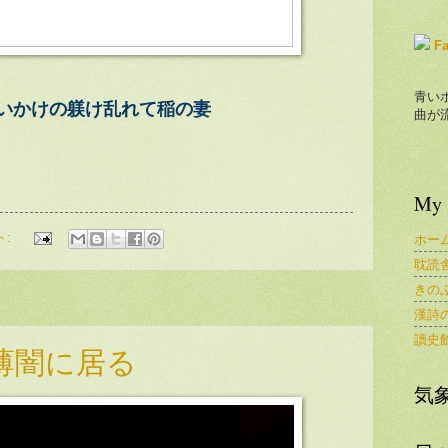
F
青い
いかけの躾け乱れて稲の妻
曲が
My 
ト:
ホー
耽読
きの
漢詩
讀史
薄闇に居る
気