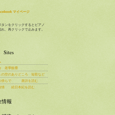
acebook マイページ
ボタンをクリックするとピアノ
流れ、再クリックで止みます。
Sites
ム
舎 老學餘塵
ふの空のありどころ 短歌など
の傍らで 唐詩を読む
餘情 続日本紀を読む
象情報