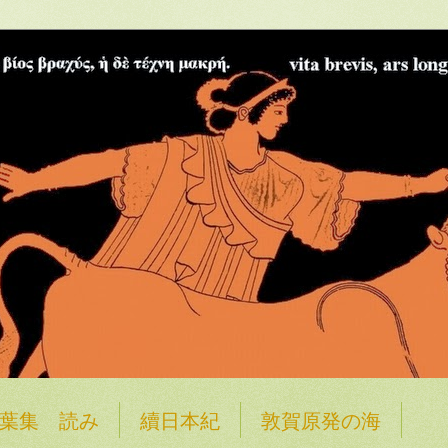
葉集 読み
續日本紀
敦賀原発の海