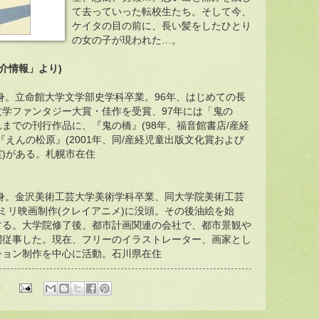
て去っていった転校生たち。そして今、
ケイタの目の前に、長い髪をしたひとり
の女の子が現われた…。
紹介情報」より)
出身。立命館大学文学部史学科卒業。96年、はじめての長
学ファンタジー大賞・佳作を受賞、97年には「鬼の
までの刊行作品に、『鬼の橋』(98年、福音館書店/産経
『えんの松原』(2001年、同/産経児童出版文化賞および
)がある。札幌市在住
出身。金沢美術工芸大学美術学科卒業、同大学院美術工芸
ミリ映画制作(クレイアニメ)に没頭。その後油絵を始
する。大学院修了後、都市計画関連の会社で、都市景観や
間従事した。現在、フリーのイラストレーター、画家とし
ション制作を中心に活動。石川県在住
: