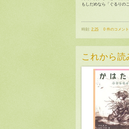
もしだめなら「ぐるりの
時刻:
2:25
0 件のコメント
これから読