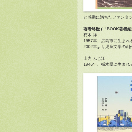
と感動に満ちたファンタ
著者略歴 (「BOOK著者
朽木 祥
1957年、広島市に生ま
2002年より児童文学の創
山内 ふじ江
1946年、栃木県に生ま