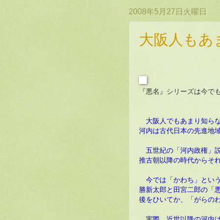
2008年5月27日火曜日
大阪人もあ
『悪名』シリーズは今で
大阪人でもあまり知ら
河内は古代日本の先進地
五世紀の「河内政権」説
推古朝以降の時代からそ
今では「かわち」という
勝新太郎と田宮二郎の「
後をひいてか、「がらの
実際、近世以降の河内は