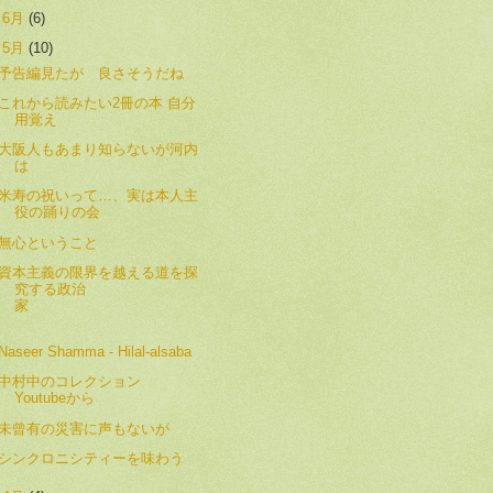
►
6月
(6)
▼
5月
(10)
予告編見たが 良さそうだね
これから読みたい2冊の本 自分
用覚え
大阪人もあまり知らないが河内
は
米寿の祝いって…、実は本人主
役の踊りの会
無心ということ
資本主義の限界を越える道を探
究する政治
家
Naseer Shamma - Hilal-alsaba
中村中のコレクション
Youtubeから
未曾有の災害に声もないが
シンクロニシティーを味わう