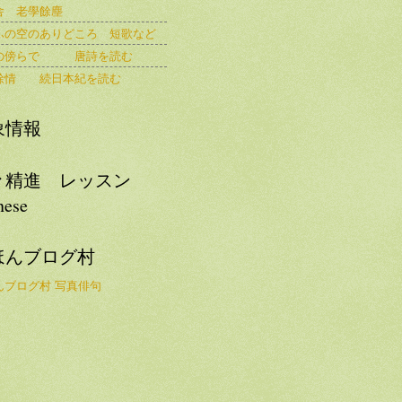
舎 老學餘塵
ふの空のありどころ 短歌など
の傍らで 唐詩を読む
餘情 続日本紀を読む
象情報
々精進 レッスン
nese
ほんブログ村
んブログ村 写真俳句