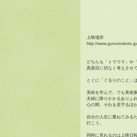
上映場所
http://www.gururinokoto.jp
どちらも「トラウマ」や
真面目に切なく考えさせ
とくに「ぐるりのこと」
美術を学んで、でも美術
夫婦に降りかかるありふ
心の闇、それを見守るほ
自分の人生に重ねてみる
行こう。
同時に見れるのは上映日程