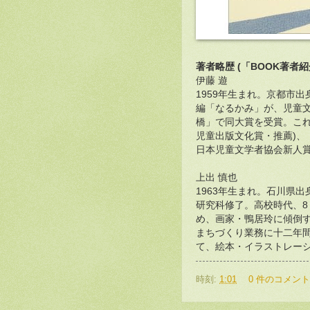
著者略歴 (「BOOK著者
伊藤 遊
1959年生まれ。京都市
編「なるかみ」が、児童文
橋」で同大賞を受賞。これ
児童出版文化賞・推薦)、
日本児童文学者協会新人賞
上出 慎也
1963年生まれ。石川県
研究科修了。高校時代、8
め、画家・鴨居玲に傾倒
まちづくり業務に十二年
て、絵本・イラストレー
時刻:
1:01
0 件のコメント