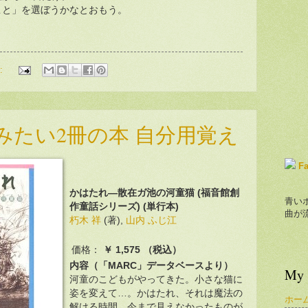
こと」を選ぼうかなとおもう。
:
みたい2冊の本 自分用覚え
F
かはたれ―散在ガ池の河童猫 (福音館創
青い
作童話シリーズ) (単行本)
曲が
朽木 祥
(著),
山内 ふじ江
価格：
￥ 1,575 （税込）
内容（「MARC」データベースより）
My 
河童のこどもがやってきた。小さな猫に
姿を変えて…。かはたれ、それは魔法の
ホー
解ける時間。今まで見えなかったものが