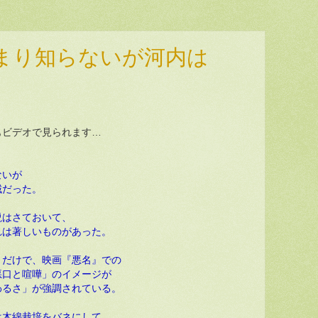
まり知らないが河内は
もビデオで見られます…
ないが
域だった。
はさておいて、
れは著しいものがあった。
だけで、映画『悪名』での
悪口と喧嘩」のイメージが
わるさ」が強調されている。
木綿栽培をバネにして