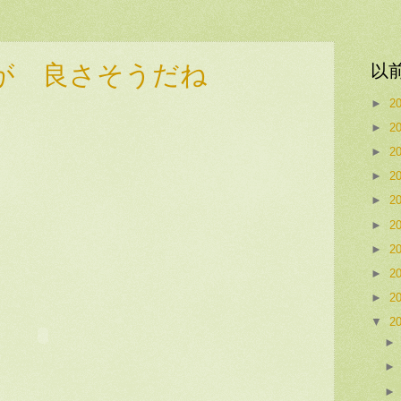
が 良さそうだね
以
►
2
►
2
►
2
►
2
►
2
►
2
►
2
►
2
►
2
▼
2