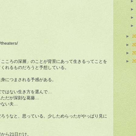
►
2
/theaters/
►
2
►
2
►
2
「こころの深層」のことが背景にあって生きるってことを
てくれるものだろうと予想している。
は身につまされる予感がある。
家ではない生き方を選んで…
れただが深刻な葛藤…
かない夫…
だろうなと、思っている。少しためらったがやっぱり見に
から21日だけ。