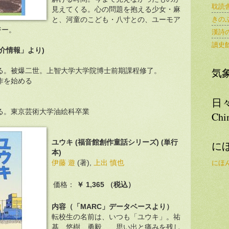
耽読
見えてくる。心の問題を抱える少女・麻
きの
と、河童のこども・八寸との、ユーモア
ジー。
漢詩
讀史
紹介情報」より)
気
れる。被爆二世。上智大学大学院博士前期課程修了。
作を始める
日
れる。東京芸術大学油絵科卒業
Chi
ユウキ (福音館創作童話シリーズ) (単行
に
本)
伊藤 遊
(著),
上出 慎也
にほ
価格：
￥ 1,365 （税込）
内容（「MARC」データベースより）
転校生の名前は、いつも「ユウキ」。祐
基、悠樹、勇毅…、思い出と痛みを残し